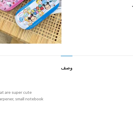
وصف
hat are super cute
sharpener, small notebook