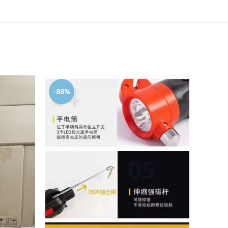
-88%
-92%