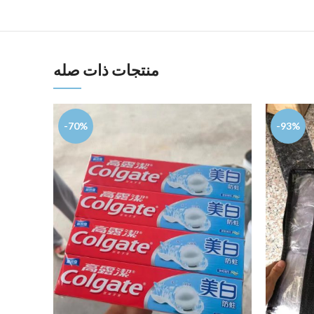
منتجات ذات صله
-70%
-93%