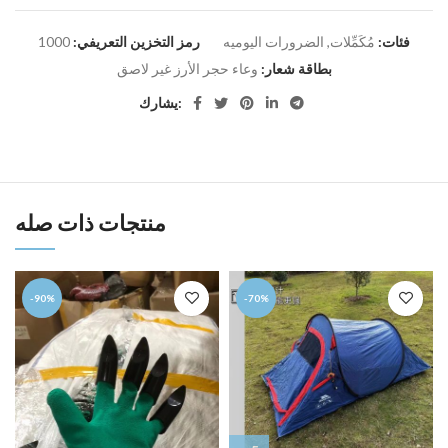
فئات:
مُكَمِّلات
,
الضرورات اليوميه
رمز التخزين التعريفي:
1000
بطاقة شعار:
وعاء حجر الأرز غير لاصق
يشارك:
منتجات ذات صله
-90%
-70%