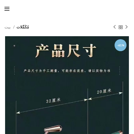
مُكَمِّلات
بيت
-61%