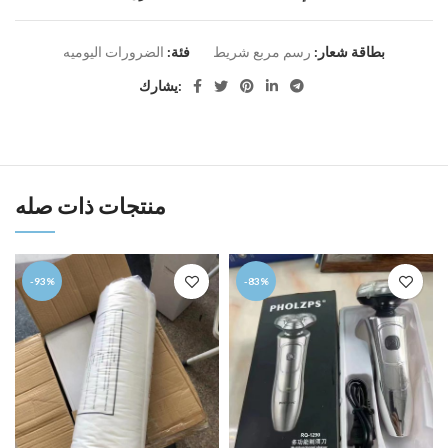
بطاقة شعار:
رسم مربع شريط
فئة:
الضرورات اليوميه
يشارك:
منتجات ذات صله
-93%
-83%