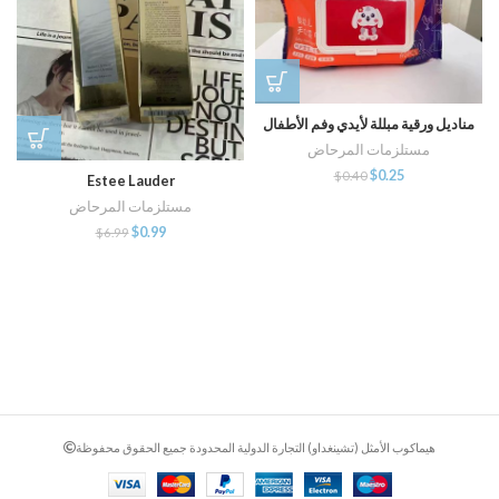
مناديل ورقية مبللة لأيدي وفم الأطفال
مستلزمات المرحاض
$
0.25
$
0.40
Estee Lauder
مستلزمات المرحاض
$
0.99
$
6.99
هيماكوب الأمثل (تشينغداو) التجارة الدولية المحدودة جميع الحقوق محفوظة