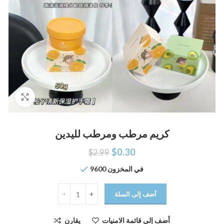
اضغط للتكبير
كريم مرطب ومرطب لليدين
$
0.30
$
2.99
9600 في المخزون
أضف إلى السلة
أضف إلى قائمة الامنيات
يقارن