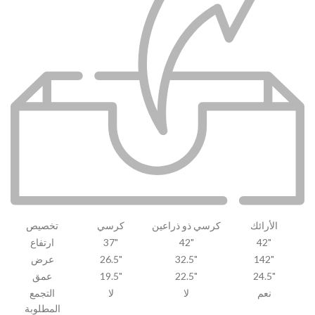
الأرائك
كرسي ذو ذراعين
كرسي
تخصيص
42"
42"
37"
ارتفاع
142"
32.5"
26.5"
عرض
24.5"
22.5"
19.5"
عمق
نعم
لا
لا
التجمع
المطلوبة