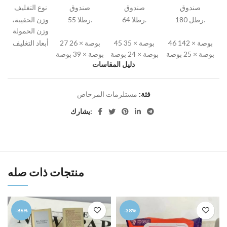
صندوق
صندوق
صندوق
نوع التغليف
180 رطل.
64 رطلا.
55 رطلا.
وزن الحقيبة،
وزن الحمولة
46 بوصة × 142
45 بوصة × 35
27 بوصة × 26
أبعاد التغليف
بوصة × 25 بوصة
بوصة × 24 بوصة
بوصة × 39 بوصة
دليل المقاسات
فئة:
مستلزمات المرحاض
يشارك:
منتجات ذات صله
-86%
-38%