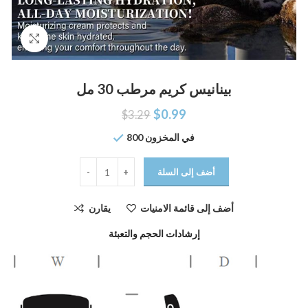
اضغط للتكبير
بينانيس كريم مرطب 30 مل
$
0.99
$
3.29
800 في المخزون
أضف إلى السلة
أضف إلى قائمة الامنيات
يقارن
إرشادات الحجم والتعبئة