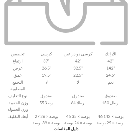
الأرائك
كرسي ذو ذراعين
كرسي
تخصيص
42"
42"
37"
ارتفاع
142"
32.5"
26.5"
عرض
24.5"
22.5"
19.5"
عمق
نعم
لا
لا
التجمع
المطلوبة
صندوق
صندوق
صندوق
نوع التغليف
180 رطل.
64 رطلا.
55 رطلا.
وزن الحقيبة،
وزن الحمولة
46 بوصة × 142
45 بوصة × 35
27 بوصة × 26
أبعاد التغليف
بوصة × 25 بوصة
بوصة × 24 بوصة
بوصة × 39 بوصة
دليل المقاسات