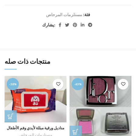
فئة:
مستلزمات المرحاض
يشارك:
منتجات ذات صله
-38%
-63%
مناديل ورقية مبللة لأيدي وفم الأطفال
مستلزمات المرحاض