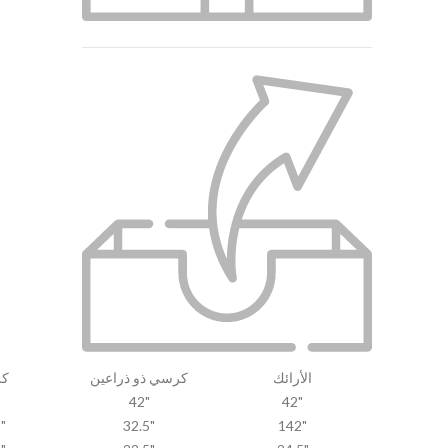
الأرائك
كرسي ذو ذراعين
ك
42"
42"
"
32.5"
142"