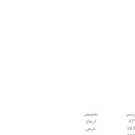
رسي
تخصيص
37"
ارتفاع
26.5
عرض