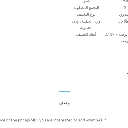
19.5
عمق
لا
التجمع المطلوبة
دوق
نوع التغليف
وزن الحقيبة، وزن
الحمولة
27 بوصة × 26 بوصة × 39
أبعاد التغليف
وصة
وصف
rice of the price(RMB), you are interested to add what’SAPP