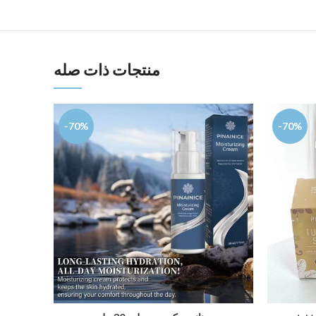
منتجات ذات صله
-70%
-70%