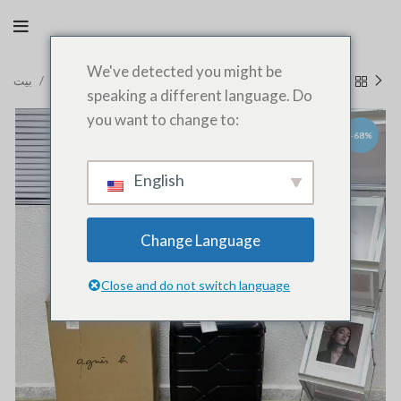
We've detected you might be
الضرورات اليوميه
بيت
speaking a different language. Do
you want to change to:
-68%
English
Change Language
Close and do not switch language