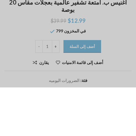
أغنيس ب. أمتعة تشفير عالمية بعجلات مقاس 20
بوصة
$
12.99
$
39.99
799 في المخزون
أضف إلى السلة
أضف إلى قائمة الامنيات
يقارن
فئة:
الضرورات اليوميه
يشارك:
وصف
agnes b.20 inch universal wheel Code luggage (Boarding)