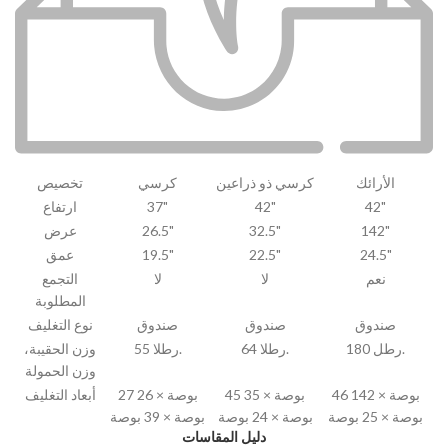
الأرائك
كرسي ذو ذراعين
كرسي
تخصيص
42"
42"
37"
ارتفاع
142"
32.5"
26.5"
عرض
24.5"
22.5"
19.5"
عمق
نعم
لا
لا
التجمع
المطلوبة
صندوق
صندوق
صندوق
نوع التغليف
180 رطل.
64 رطلا.
55 رطلا.
وزن الحقيبة،
وزن الحمولة
46 بوصة × 142
45 بوصة × 35
27 بوصة × 26
أبعاد التغليف
بوصة × 25 بوصة
بوصة × 24 بوصة
بوصة × 39 بوصة
دليل المقاسات