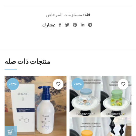
فئة:
مستلزمات المرحاض
يشارك:
منتجات ذات صله
-87%
-90%