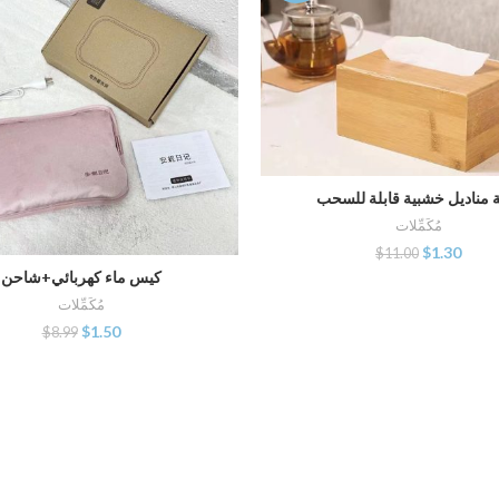
 مناديل خشبية قابلة للسحب
أضف إلى السلة
مُكَمِّلات
$
1.30
$
11.00
كيس ماء كهربائي+شاحن
أضف إلى السلة
مُكَمِّلات
$
1.50
$
8.99