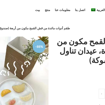
العربية
اتصل بنا
معلومات عنا
منتج
بيت
طقم أدوات مائدة من قش القمح مكون من أربعة (صندوق أد
لقمح مكون من
-88%
، عيدان تناول
وكة)