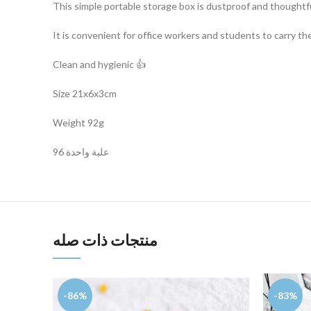
This simple portable storage box is dustproof and thoughtf
It is convenient for office workers and students to carry th
Clean and hygienic 👍
Size 21x6x3cm
Weight 92g
علبة واحدة 96
منتجات ذات صله
-86%
-83%