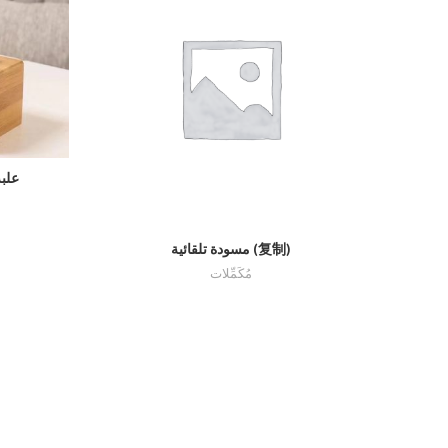
علبة
حدة
مسودة تلقائية (复制)
اقرأ أكثر
مُكَمِّلات