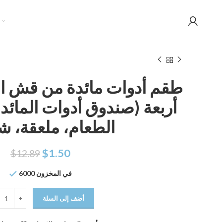
طقم أدوات مائدة من قش ا
أربعة (صندوق أدوات المائدة
الطعام، ملعقة، ش
$
1.50
$
12.89
6000 في المخزون
أضف إلى السلة