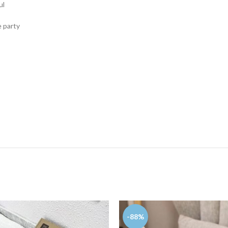
ul
e party
-88%