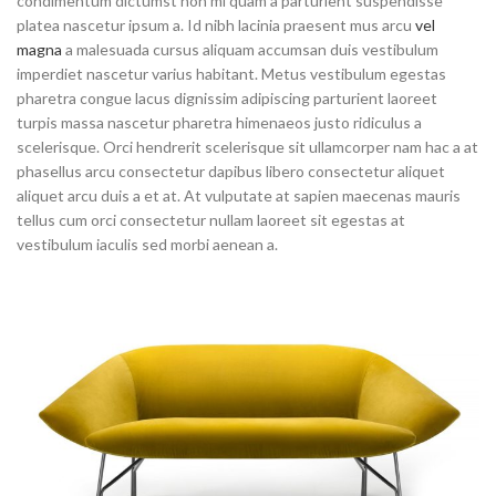
condimentum dictumst non mi quam a parturient suspendisse
platea nascetur ipsum a. Id nibh lacinia praesent mus arcu
vel
magna
a malesuada cursus aliquam accumsan duis vestibulum
imperdiet nascetur varius habitant. Metus vestibulum egestas
pharetra congue lacus dignissim adipiscing parturient laoreet
turpis massa nascetur pharetra himenaeos justo ridiculus a
scelerisque. Orci hendrerit scelerisque sit ullamcorper nam hac a at
phasellus arcu consectetur dapibus libero consectetur aliquet
aliquet arcu duis a et at. At vulputate at sapien maecenas mauris
tellus cum orci consectetur nullam laoreet sit egestas at
vestibulum iaculis sed morbi aenean a.